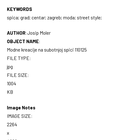
KEYWORDS
spica; grad; centar; zagreb; moda; street style;
AUTHOR
:
Josip Moler
OBJECT NAME
:
Modne kreacije na subotnjoj spici 110125
FILE TYPE:
jpg
FILE SIZE:
1004
KB
Image Notes
IMAGE SIZE:
2264
x