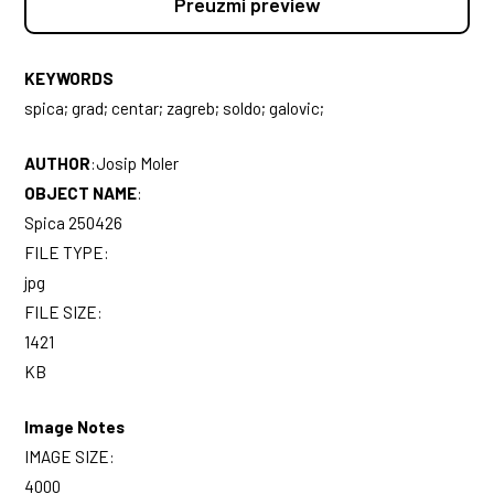
Preuzmi preview
KEYWORDS
spica; grad; centar; zagreb; soldo; galovic;
AUTHOR
:
Josip Moler
OBJECT NAME
:
Spica 250426
FILE TYPE:
jpg
FILE SIZE:
1421
KB
Image Notes
IMAGE SIZE:
4000