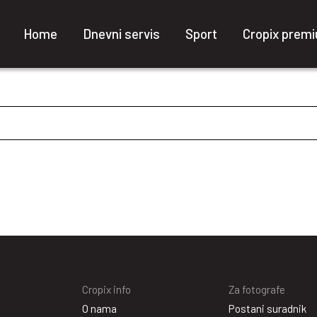
Home
Dnevni servis
Sport
Cropix prem
Cropix info
Za fotografe
O nama
Postani suradnik