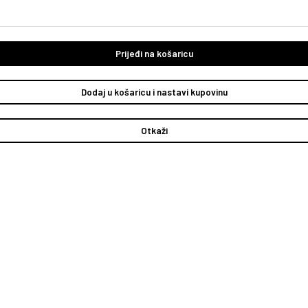
Prijeđi na košaricu
Dodaj u košaricu i nastavi kupovinu
Otkaži