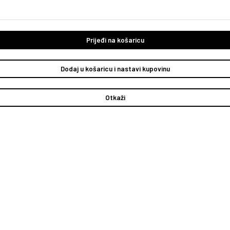
Prijeđi na košaricu
Dodaj u košaricu i nastavi kupovinu
Otkaži