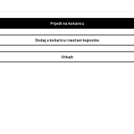
Prijeđi na košaricu
Dodaj u košaricu i nastavi kupovinu
Otkaži