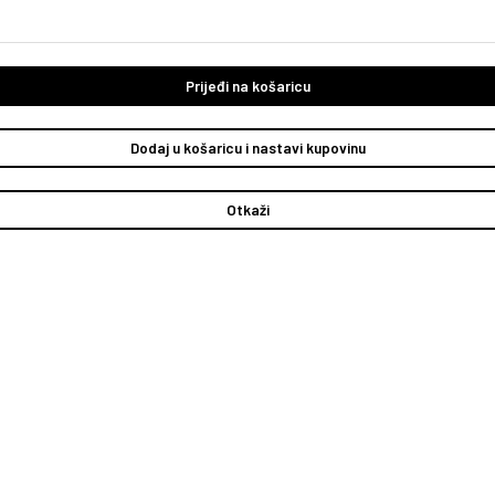
Prijeđi na košaricu
Dodaj u košaricu i nastavi kupovinu
Otkaži