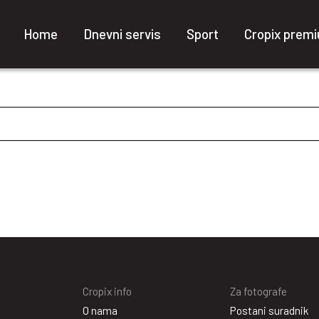
Home
Dnevni servis
Sport
Cropix prem
Cropix info
Za fotografe
O nama
Postani suradnik