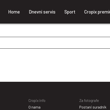
Home
Dnevni servis
Sport
Cropix prem
Cropix info
Za fotografe
O nama
Postani suradnik