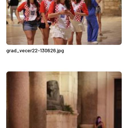
grad_vecer22-130626.jpg