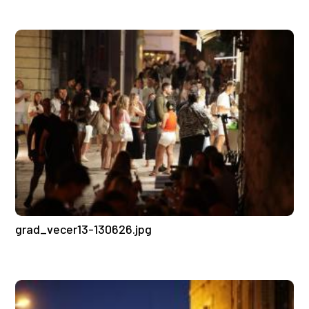
grad_vecer13-130626.jpg