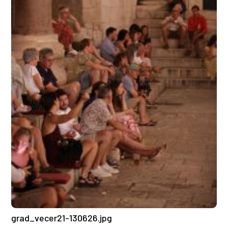
grad_vecer21-130626.jpg