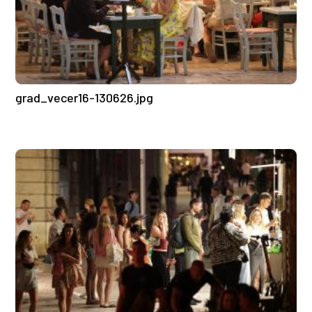
grad_vecer16-130626.jpg