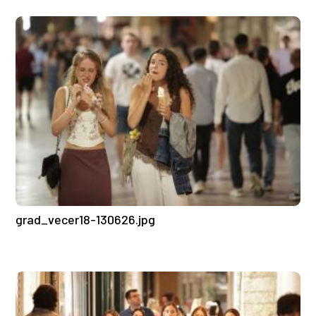
grad_vecer18-130626.jpg