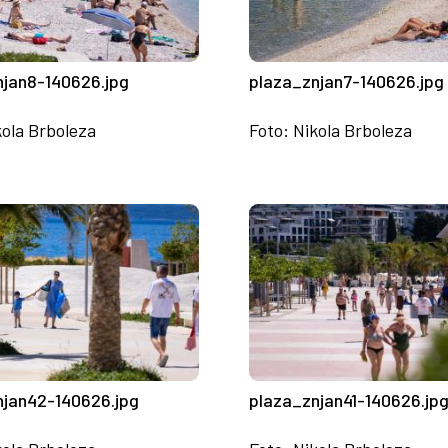
njan8-140626.jpg
plaza_znjan7-140626.jpg
kola Brboleza
Foto: Nikola Brboleza
njan42-140626.jpg
plaza_znjan41-140626.jp