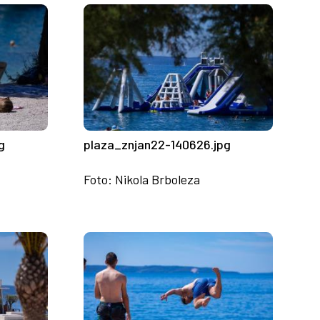
g
plaza_znjan22-140626.jpg
Foto: Nikola Brboleza