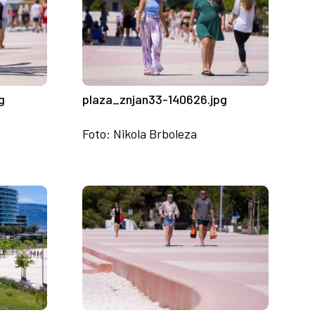
g
plaza_znjan33-140626.jpg
Foto: Nikola Brboleza