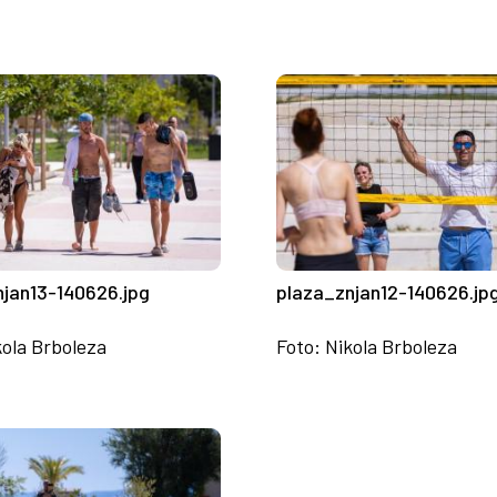
njan13-140626.jpg
plaza_znjan12-140626.jp
kola Brboleza
Foto: Nikola Brboleza