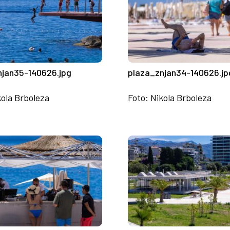
njan35-140626.jpg
plaza_znjan34-140626.jp
kola Brboleza
Foto: Nikola Brboleza