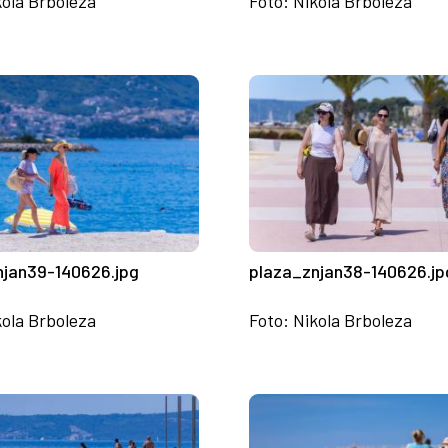
kola Brboleza
Foto: Nikola Brboleza
njan39-140626.jpg
plaza_znjan38-140626.jp
kola Brboleza
Foto: Nikola Brboleza