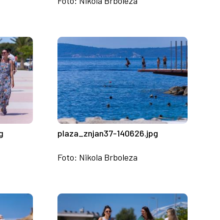
Foto: Nikola Brboleza
g
plaza_znjan37-140626.jpg
Foto: Nikola Brboleza