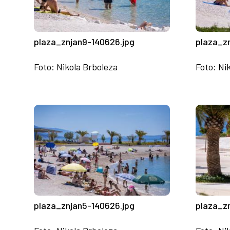
plaza_znjan9-140626.jpg
plaza_z
Foto: Nikola Brboleza
Foto: Ni
plaza_znjan5-140626.jpg
plaza_z