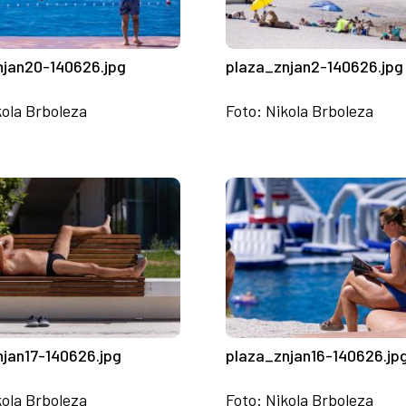
njan20-140626.jpg
plaza_znjan2-140626.jpg
kola Brboleza
Foto: Nikola Brboleza
njan17-140626.jpg
plaza_znjan16-140626.jp
kola Brboleza
Foto: Nikola Brboleza