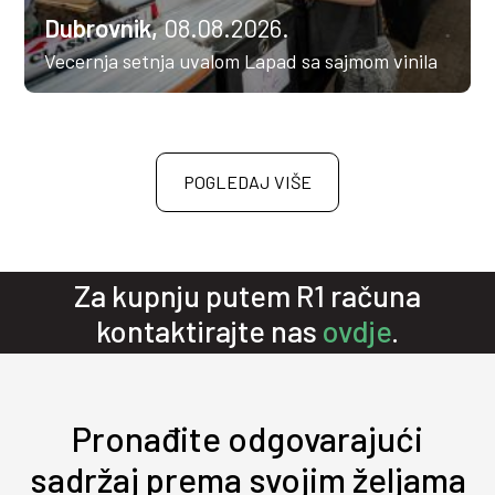
Dubrovnik,
08.08.2026.
Vecernja setnja uvalom Lapad sa sajmom vinila
POGLEDAJ VIŠE
Za kupnju putem R1 računa
kontaktirajte nas
ovdje
.
Pronađite odgovarajući
sadržaj prema svojim željama